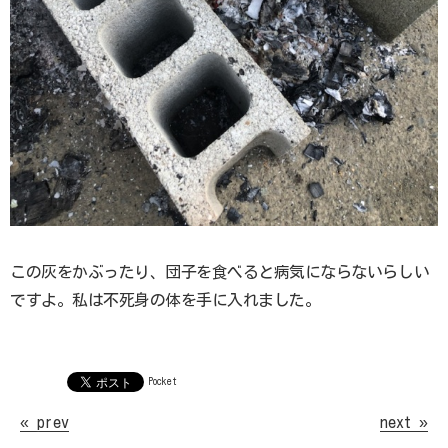
Home
秦野ペットセレモニーとは
料金プラン
ペットが亡くなったら
納骨について
思い出をカタチに
お知らせ
この灰をかぶったり、団子を食べると病気にならないらしい
お問い合わせ
ですよ。私は不死身の体を手に入れました。
Pocket
« prev
next »