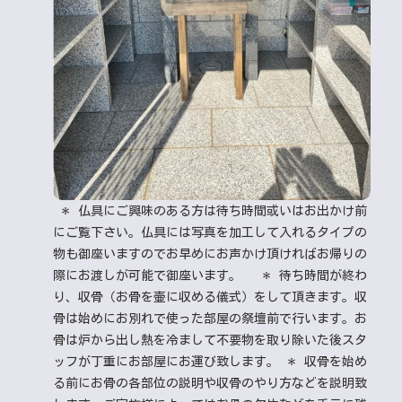
＊ 仏具にご興味のある方は待ち時間或いはお出かけ前
にご覧下さい。仏具には写真を加工して入れるタイプの
物も御座いますのでお早めにお声かけ頂ければお帰りの
際にお渡しが可能で御座います。
＊ 待ち時間が終わ
り、収骨（お骨を壷に収める儀式）をして頂きます。収
骨は始めにお別れで使った部屋の祭壇前で行います。お
骨は炉から出し熱を冷まして不要物を取り除いた後スタ
ッフが丁重にお部屋にお運び致します。 ＊ 収骨を始め
る前にお骨の各部位の説明や収骨のやり方などを説明致