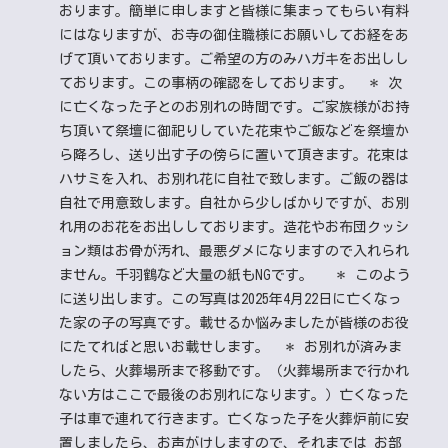
おります。簡単に申しますと皆様に集まってもらい有料
にはなりますが、お寺の御住職様にお願いしてお経をあ
げて頂いております。ご希望の方のみハガキをお出しし
ております。この事柄の確認をしております。
＊ 次
に亡くなった子とのお別れの時間です。ご家族様がお持
ち頂いて祭壇に御祀りしていた花束やご飯などを祭壇か
ら降ろし、送り出す子の傍らに置いて頂きます。花束は
ハサミを入れ、お別れ花に自社で致します。ご飯の器は
自社で用意致します。自社から少しばかりですが、お別
れ用のお花をお出ししております。造花やお布団クッシ
ョン類はお骨が汚れ、最悪ダメになりますので入れられ
ません。千羽鶴など大量の紙もNGです。
＊ このよう
に送り出します。この写真は2025年4月22日に亡くなっ
た家の子の写真です。載せるか悩みましたが皆様のお役
にたてればと思いお載せします。
＊ お別れが済みま
したら、火葬場所まで移動です。（火葬場所まで行かれ
ない方はここで最後のお別れになります。）亡くなった
子は車で連れて行きます。亡くなった子を火葬炉前に安
置しましたら、お声がけしますので、それまでは お部