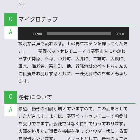
す。
Q
マイクロチップ
A
音
00:00
00:00
声
説明が音声で流れます。上の再生ボタンを押してくださ
プ
い。
秦野ペットセレモニーでは秦野市内にかかわ
レ
らず伊勢原、平塚、中井町、大井町、二宮町、大磯町、
ー
厚木、海老名、寒川町、他、近隣地域のペットちゃんの
ヤ
ご供養をお受けすると共に、一任火葬時のお迎えも承り
ー
ます。
Q
粉骨について
A
最近、粉骨の相談が増えていますので、この話をさせて
いただきます。まずは、秦野ペットセレモニーで粉骨は
お受けできます。委託ではなく自社で行っております。
火葬を終えたご遺骨を機械を使ってパウダー状にする事
を粉骨といいます。
メリットとして、骨壺の大きさ