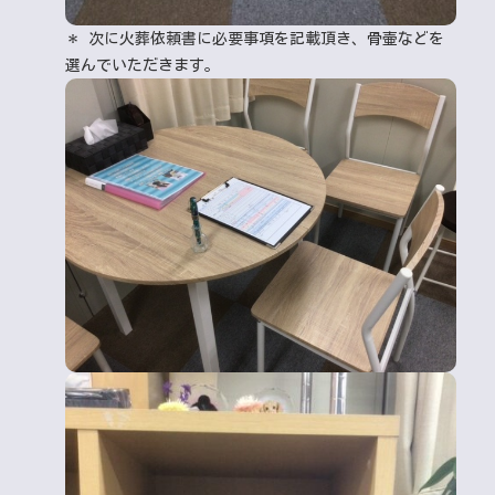
納骨について
＊ 次に火葬依頼書に必要事項を記載頂き、骨壷などを
選んでいただきます。
思い出をカタチに
お知らせ
お問い合わせ