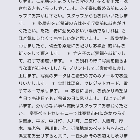
します。ご家族様によってはお骨の欠片などを手元に残
される方もいらっしやいます。必ず壷に収める前にスタ
ッフにお声かけ下さい。スタッフからもお伺いいたしま
す。
＊ 乾燥剤をご希望の方は必ず収骨前にお声がけ
ください。ただ、特に湿気の多いい場所でなければ さ
ほど気にしなくても宜しいかと思います。 ＊ 収骨が終
わりましたら、骨壷を祭壇にお祀りしお線香 或いはお
祈りをして頂きます。
＊ 亡き子のご冥福をお祈りし
て、終了で御座います。 ＊ お別れの時に写真を撮るよ
うな事が御座いましたら プリントしてご家族様に差し
上げます。写真のデータはご希望の方のみメールでお送
りいたします。 ＊ 会計は現金、クレジットカード、電
子マネーで承ります。 ＊ お墓に埋葬、お預かり希望は
当日でも後日でもご希望の日に承ります。 以上でござ
います。分からない事や質問はスタッフにお尋ねくださ
い。 秦野ペットセレモニーでは秦野市内にかかわらず
伊勢原、平塚、中井町、大井町、二宮町、大磯町、厚
木、海老名、寒川町、他、近隣地域のペットちゃんのご
供養をお受けすると共に、一任火葬時のお迎えも承りま