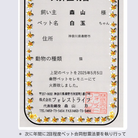
＊ 次に年間に2回程度ペット合同慰霊法要を執り行って