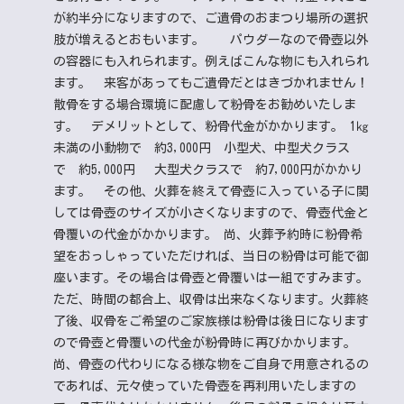
が約半分になりますので、ご遺骨のおまつり場所の選択
肢が増えるとおもいます。
パウダーなので骨壺以外
の容器にも入れられます。例えばこんな物にも入れられ
ます。
来客があってもご遺骨だとはきづかれません！
散骨をする場合環境に配慮して粉骨をお勧めいたしま
す。
デメリットとして、粉骨代金がかかります。 1㎏
未満の小動物で 約3,000円
小型犬、中型犬クラス
で 約5,000円
大型犬クラスで 約7,000円がかかり
ます。
その他、火葬を終えて骨壺に入っている子に関
しては骨壺のサイズが小さくなりますので、骨壺代金と
骨覆いの代金がかかります。 尚、火葬予約時に粉骨希
望をおっしゃっていただければ、当日の粉骨は可能で御
座います。その場合は骨壺と骨覆いは一組ですみます。
ただ、時間の都合上、収骨は出来なくなります。火葬終
了後、収骨をご希望のご家族様は粉骨は後日になります
ので骨壺と骨覆いの代金が粉骨時に再びかかります。
尚、骨壺の代わりになる様な物をご自身で用意されるの
であれば、元々使っていた骨壺を再利用いたしますの