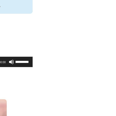
。
ボ
00:00
リ
ュ
ー
ム
調
節
に
は
上
下
矢
印
キ