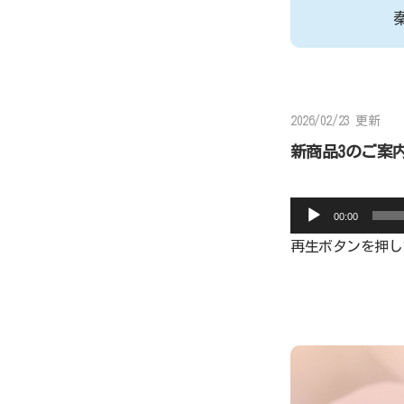
2026/02/23 更新
新商品3のご案
音
00:00
声
プ
再生ボタンを押し
レ
ー
ヤ
ー