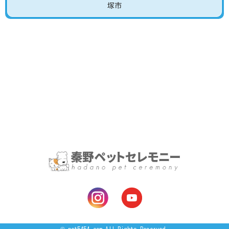
塚市
©
pet5454.com
All Rights Reserved.