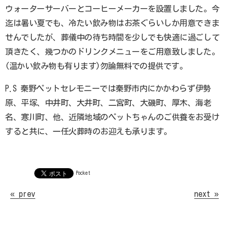
ウォーターサーバーとコーヒーメーカーを設置しました。今
迄は暑い夏でも、冷たい飲み物はお茶ぐらいしか用意できま
せんでしたが、葬儀中の待ち時間を少しでも快適に過ごして
頂きたく、幾つかのドリンクメニューをご用意致しました。
(温かい飲み物も有ります)勿論無料での提供です。
P.S 秦野ペットセレモニーでは秦野市内にかかわらず伊勢
原、平塚、中井町、大井町、二宮町、大磯町、厚木、海老
名、寒川町、他、近隣地域のペットちゃんのご供養をお受け
すると共に、一任火葬時のお迎えも承ります。
Home
秦野ペットセレモニーとは
料金プラン
Pocket
ペットが亡くなったら
« prev
next »
納骨について
思い出をカタチに