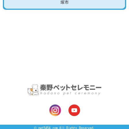
塚市
©
pet5454.com
All Rights Reserved.