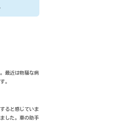
。
ね。最近は物騒な病
ます。
がすると感じていま
けました。車の助手